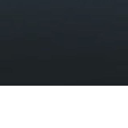
Panorama Walk
HOME
VISIT
WALKS
PANORAMA WALK